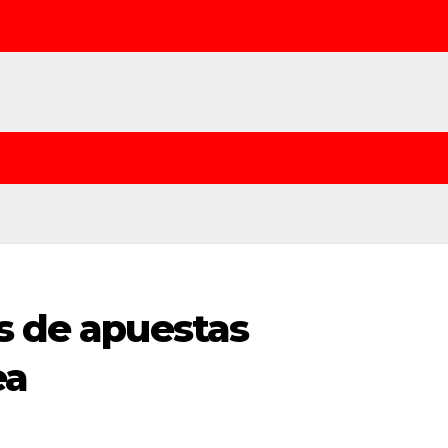
s de apuestas
ea