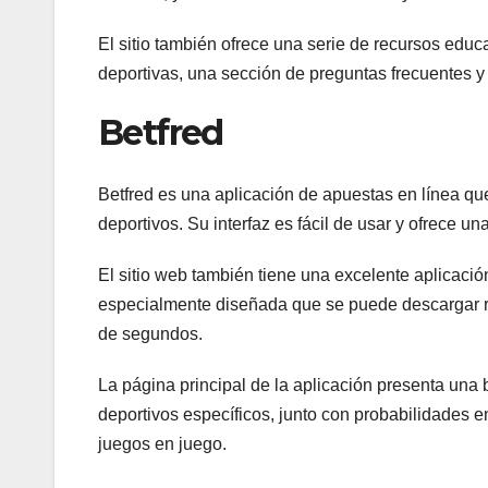
El sitio también ofrece una serie de recursos educ
deportivas, una sección de preguntas frecuentes y
Betfred
Betfred es una aplicación de apuestas en línea qu
deportivos. Su interfaz es fácil de usar y ofrece u
El sitio web también tiene una excelente aplicació
especialmente diseñada que se puede descargar rá
de segundos.
La página principal de la aplicación presenta una
deportivos específicos, junto con probabilidades e
juegos en juego.