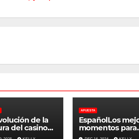
APUESTA
volución de la
EspañolLos mej
ura del casino
momentos para
España
visitar un casino: