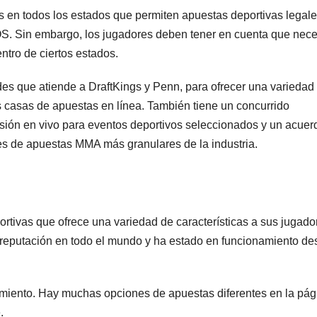
 en todos los estados que permiten apuestas deportivas legale
 iOS. Sin embargo, los jugadores deben tener en cuenta que nece
tro de ciertos estados.
ades que atiende a DraftKings y Penn, para ofrecer una variedad
s casas de apuestas en línea. También tiene un concurrido
isión en vivo para eventos deportivos seleccionados y un acuer
es de apuestas MMA más granulares de la industria.
tivas que ofrece una variedad de características a sus jugado
 reputación en todo el mundo y ha estado en funcionamiento de
finamiento. Hay muchas opciones de apuestas diferentes en la pág
.