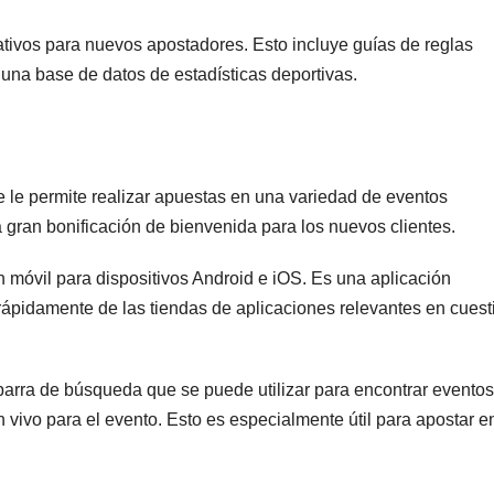
ativos para nuevos apostadores. Esto incluye guías de reglas
 una base de datos de estadísticas deportivas.
e le permite realizar apuestas en una variedad de eventos
na gran bonificación de bienvenida para los nuevos clientes.
n móvil para dispositivos Android e iOS. Es una aplicación
pidamente de las tiendas de aplicaciones relevantes en cuest
 barra de búsqueda que se puede utilizar para encontrar eventos
n vivo para el evento. Esto es especialmente útil para apostar e