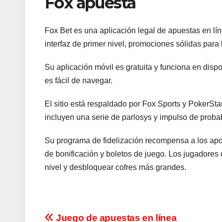
Fox apuesta
Fox Bet es una aplicación legal de apuestas en l
interfaz de primer nivel, promociones sólidas para 
Su aplicación móvil es gratuita y funciona en disp
es fácil de navegar.
El sitio está respaldado por Fox Sports y PokerSt
incluyen una serie de parlosys y impulso de proba
Su programa de fidelización recompensa a los apo
de bonificación y boletos de juego. Los jugadores
nivel y desbloquear cofres más grandes.
Post
Juego de apuestas en línea