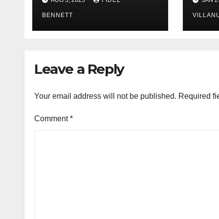
AUG 5, 2025
FIDEL
JAN 2
BENNETT
VILLAN
Leave a Reply
Your email address will not be published.
Required fi
Comment
*