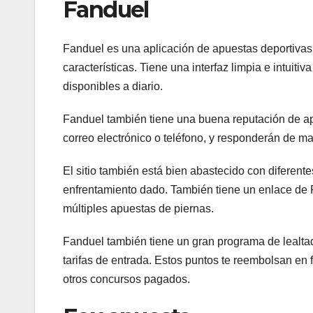
Fanduel
Fanduel es una aplicación de apuestas deportivas
características. Tiene una interfaz limpia e intuit
disponibles a diario.
Fanduel también tiene una buena reputación de ap
correo electrónico o teléfono, y responderán de ma
El sitio también está bien abastecido con diferente
enfrentamiento dado. También tiene un enlace de P
múltiples apuestas de piernas.
Fanduel también tiene un gran programa de lealta
tarifas de entrada. Estos puntos te reembolsan en
otros concursos pagados.