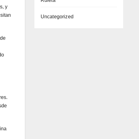
Ruleta
s, y
sitan
Uncategorized
 de
do
res.
sde
ina