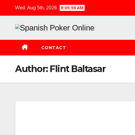
Skip
Wed. Aug 5th, 2026
9:05:59 AM
to
content
CONTACT
Author:
Flint Baltasar