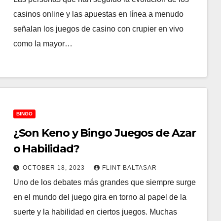
casinos online y las apuestas en línea a menudo
señalan los juegos de casino con crupier en vivo
como la mayor…
BINGO
¿Son Keno y Bingo Juegos de Azar
o Habilidad?
OCTOBER 18, 2023
FLINT BALTASAR
Uno de los debates más grandes que siempre surge
en el mundo del juego gira en torno al papel de la
suerte y la habilidad en ciertos juegos. Muchas