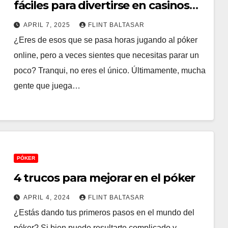
fáciles para divertirse en casinos
online
APRIL 7, 2025
FLINT BALTASAR
¿Eres de esos que se pasa horas jugando al póker
online, pero a veces sientes que necesitas parar un
poco? Tranqui, no eres el único. Últimamente, mucha
gente que juega…
PÓKER
4 trucos para mejorar en el póker
APRIL 4, 2024
FLINT BALTASAR
¿Estás dando tus primeros pasos en el mundo del
póker? Si bien puede resultarte complicado y