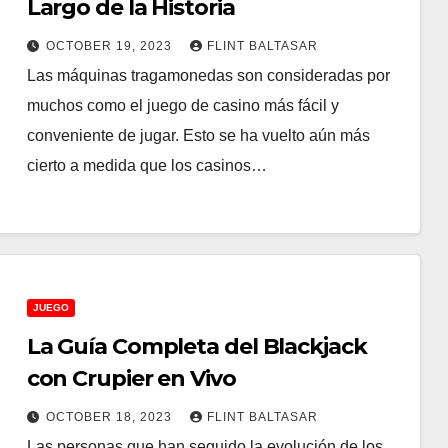
Largo de la Historia
OCTOBER 19, 2023
FLINT BALTASAR
Las máquinas tragamonedas son consideradas por
muchos como el juego de casino más fácil y
conveniente de jugar. Esto se ha vuelto aún más
cierto a medida que los casinos…
JUEGO
La Guía Completa del Blackjack
con Crupier en Vivo
OCTOBER 18, 2023
FLINT BALTASAR
Las personas que han seguido la evolución de los