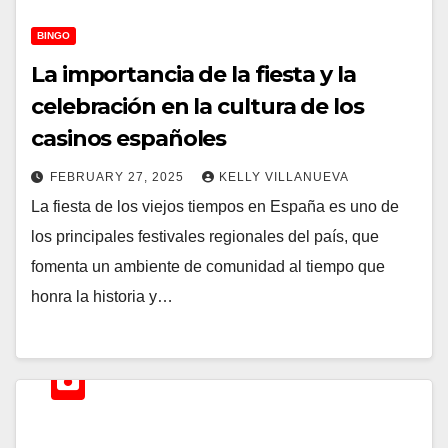
BINGO
La importancia de la fiesta y la
celebración en la cultura de los
casinos españoles
FEBRUARY 27, 2025
KELLY VILLANUEVA
La fiesta de los viejos tiempos en España es uno de
los principales festivales regionales del país, que
fomenta un ambiente de comunidad al tiempo que
honra la historia y…