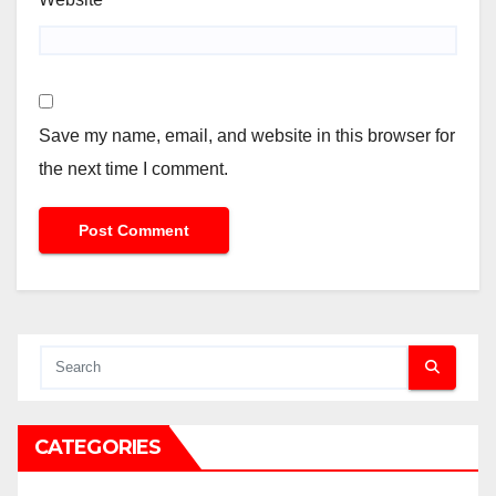
Save my name, email, and website in this browser for
the next time I comment.
CATEGORIES