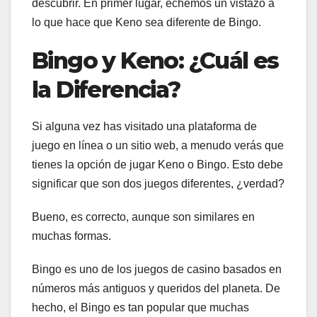
descubrir. En primer lugar, echemos un vistazo a
lo que hace que Keno sea diferente de Bingo.
Bingo y Keno: ¿Cuál es
la Diferencia?
Si alguna vez has visitado una plataforma de
juego en línea o un sitio web, a menudo verás que
tienes la opción de jugar Keno o Bingo. Esto debe
significar que son dos juegos diferentes, ¿verdad?
Bueno, es correcto, aunque son similares en
muchas formas.
Bingo es uno de los juegos de casino basados en
números más antiguos y queridos del planeta. De
hecho, el Bingo es tan popular que muchas