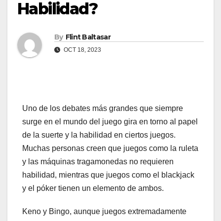
Habilidad?
By
Flint Baltasar
OCT 18, 2023
Uno de los debates más grandes que siempre
surge en el mundo del juego gira en torno al papel
de la suerte y la habilidad en ciertos juegos.
Muchas personas creen que juegos como la ruleta
y las máquinas tragamonedas no requieren
habilidad, mientras que juegos como el blackjack
y el póker tienen un elemento de ambos.
Keno y Bingo, aunque juegos extremadamente