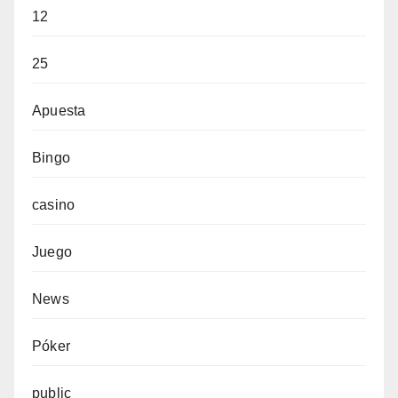
12
25
Apuesta
Bingo
casino
Juego
News
Póker
public