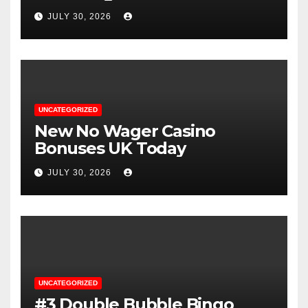
Out
JULY 30, 2026
UNCATEGORIZED
New No Wager Casino
Bonuses UK Today
JULY 30, 2026
UNCATEGORIZED
#3 Double Bubble Bingo