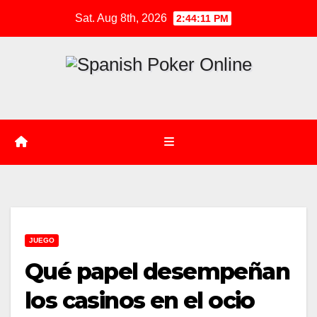
Skip
Sat. Aug 8th, 2026
2:44:12 PM
to
content
JUEGO
Qué papel desempeñan
los casinos en el ocio