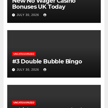
New No Wager Casino
Bonuses UK Today
JULY 30, 2026
UNCATEGORIZED
#3 Double Bubble Bingo
JULY 30, 2026
UNCATEGORIZED