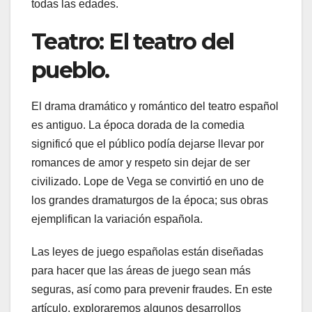
todas las edades.
Teatro: El teatro del
pueblo.
El drama dramático y romántico del teatro español
es antiguo. La época dorada de la comedia
significó que el público podía dejarse llevar por
romances de amor y respeto sin dejar de ser
civilizado. Lope de Vega se convirtió en uno de
los grandes dramaturgos de la época; sus obras
ejemplifican la variación española.
Las leyes de juego españolas están diseñadas
para hacer que las áreas de juego sean más
seguras, así como para prevenir fraudes. En este
artículo, exploraremos algunos desarrollos