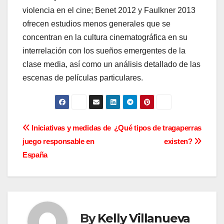
violencia en el cine; Benet 2012 y Faulkner 2013
ofrecen estudios menos generales que se
concentran en la cultura cinematográfica en su
interrelación con los sueños emergentes de la
clase media, así como un análisis detallado de las
escenas de películas particulares.
Post
Iniciativas y medidas de
¿Qué tipos de tragaperras
juego responsable en
existen?
navigation
España
By
Kelly Villanueva