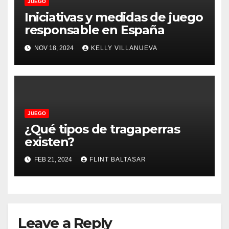
JUEGO
Iniciativas y medidas de juego
responsable en España
NOV 18, 2024
KELLY VILLANUEVA
JUEGO
¿Qué tipos de tragaperras
existen?
FEB 21, 2024
FLINT BALTASAR
Leave a Reply