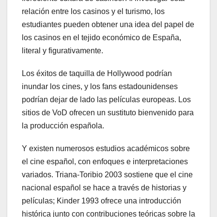
relación entre los casinos y el turismo, los
estudiantes pueden obtener una idea del papel de
los casinos en el tejido económico de España,
literal y figurativamente.
Los éxitos de taquilla de Hollywood podrían
inundar los cines, y los fans estadounidenses
podrían dejar de lado las películas europeas. Los
sitios de VoD ofrecen un sustituto bienvenido para
la producción española.
Y existen numerosos estudios académicos sobre
el cine español, con enfoques e interpretaciones
variados. Triana-Toribio 2003 sostiene que el cine
nacional español se hace a través de historias y
películas; Kinder 1993 ofrece una introducción
histórica junto con contribuciones teóricas sobre la