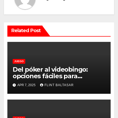
Related Post
JUEGO
Del póker al videobingo:
opciones fáciles para
divertirse en casinos online
APR 7, 2025
FLINT BALTASAR