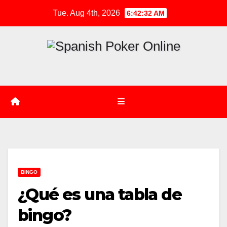
Skip
Tue. Aug 4th, 2026
6:42:32 AM
to
content
BINGO
¿Qué es una tabla de
bingo?