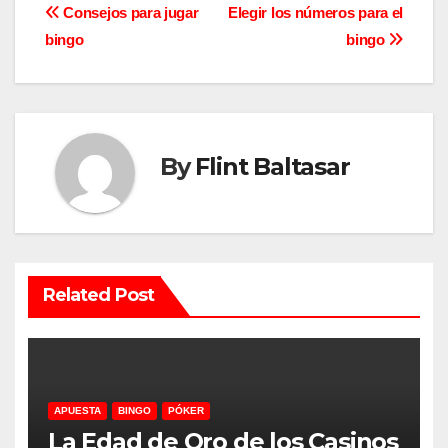
Post
Consejos para jugar
Elegir los números para el
bingo
bingo
navigation
By
Flint Baltasar
Related Post
APUESTA
BINGO
PÓKER
La Edad de Oro de los Casinos