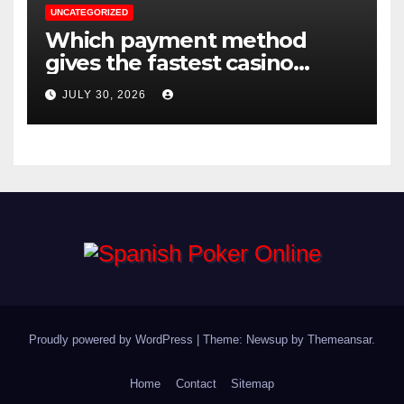
UNCATEGORIZED
Which payment method
gives the fastest casino
withdrawal in the UK?
JULY 30, 2026
Proudly powered by WordPress
|
Theme: Newsup by
Themeansar
.
Home
Contact
Sitemap