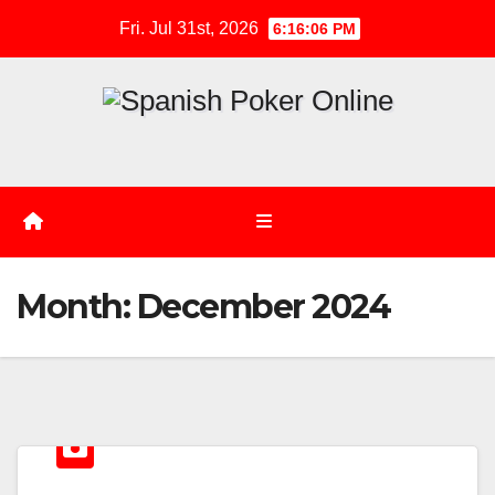
Skip
Fri. Jul 31st, 2026
6:16:06 PM
to
content
Month:
December 2024