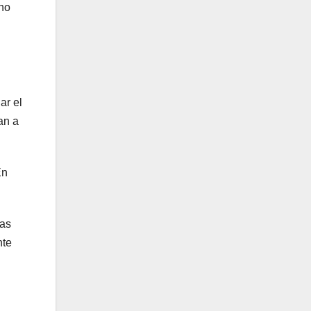
 no
ar el
an a
En
las
nte