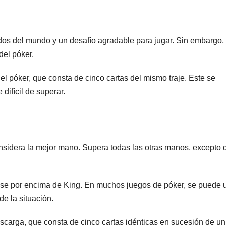
dos del mundo y un desafío agradable para jugar. Sin embargo,
del póker.
l póker, que consta de cinco cartas del mismo traje. Este se
difícil de superar.
onsidera la mejor mano. Supera todas las otras manos, excepto 
ándose por encima de King. En muchos juegos de póker, se puede 
e la situación.
carga, que consta de cinco cartas idénticas en sucesión de un 