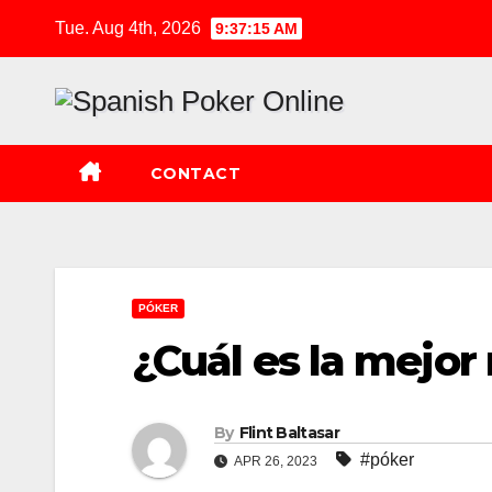
Skip
Tue. Aug 4th, 2026
9:37:16 AM
to
content
CONTACT
PÓKER
¿Cuál es la mejor
By
Flint Baltasar
#póker
APR 26, 2023