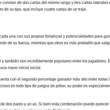
 constan de dos cartas del mismo rango y tres cartas laterales
 de su tipo, que incluye cuatro cartas de un traje.
ada una con sus propias fortalezas y potencialidades para gan
endo de su fuerza, mientras que otros es más probable que salg
 y también son increíblemente populares entre los jugadores. 
na mano inicial inicial.
enta con el segundo porcentaje ganador más alto entre todas 
cioso en todo tipo de juegos de póker, su poder es especialme
 de dos pares y un as. Si bien esta combinación puede parecer