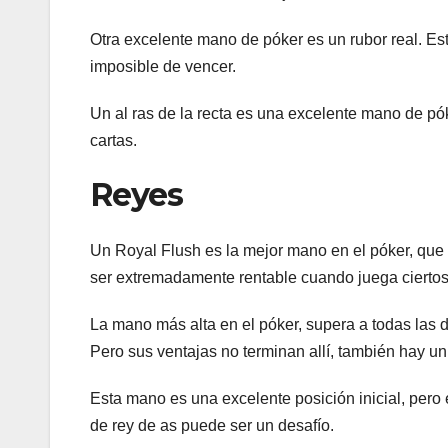
Otra excelente mano de póker es un rubor real. Est
imposible de vencer.
Un al ras de la recta es una excelente mano de pó
cartas.
Reyes
Un Royal Flush es la mejor mano en el póker, que
ser extremadamente rentable cuando juega ciertos
La mano más alta en el póker, supera a todas las 
Pero sus ventajas no terminan allí, también hay u
Esta mano es una excelente posición inicial, pero 
de rey de as puede ser un desafío.