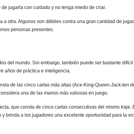
 de jugarla con cuidado y no tenga miedo de criar.
a a otra. Algunos son débiles contra una gran cantidad de juga
enos personas presentes.
dos del mundo. Sin embargo, también puede ser bastante difícil
e años de práctica e inteligencia.
nsta de las cinco cartas más altas (Ace-King-Queen-Jack-ten d
e considera una de las manos más valiosas en juego.
cta, que consta de cinco cartas consecutivas del mismo traje. 
y brinda a los jugadores una excelente oportunidad para la vic