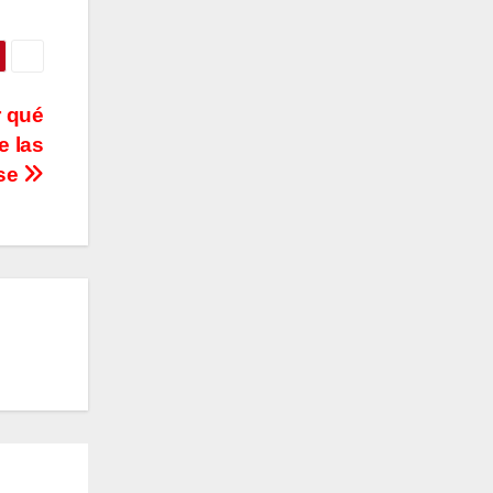
r qué
e las
rse