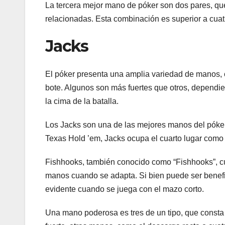
La tercera mejor mano de póker son dos pares, que
relacionadas. Esta combinación es superior a cuatro
Jacks
El póker presenta una amplia variedad de manos, c
bote. Algunos son más fuertes que otros, dependi
la cima de la batalla.
Los Jacks son una de las mejores manos del póker
Texas Hold ’em, Jacks ocupa el cuarto lugar como u
Fishhooks, también conocido como “Fishhooks”, cu
manos cuando se adapta. Si bien puede ser benefi
evidente cuando se juega con el mazo corto.
Una mano poderosa es tres de un tipo, que consta