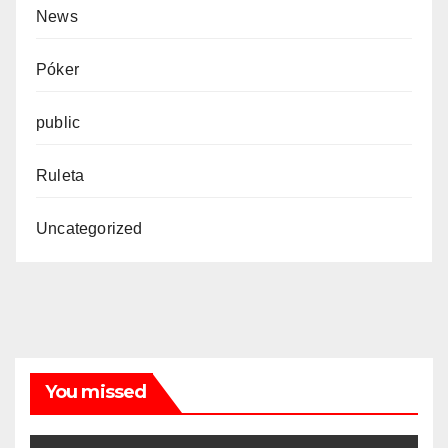
News
Póker
public
Ruleta
Uncategorized
You missed