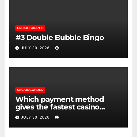
UNCATEGORIZED
#3 Double Bubble Bingo
JULY 30, 2026
UNCATEGORIZED
Which payment method
gives the fastest casino
withdrawal in the UK?
JULY 30, 2026