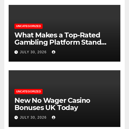
UNCATEGORIZED
What Makes a Top-Rated
Gambling Platform Stand
Out
JULY 30, 2026
UNCATEGORIZED
New No Wager Casino
Bonuses UK Today
JULY 30, 2026