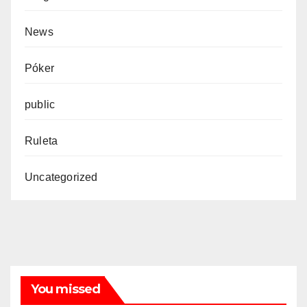
News
Póker
public
Ruleta
Uncategorized
You missed