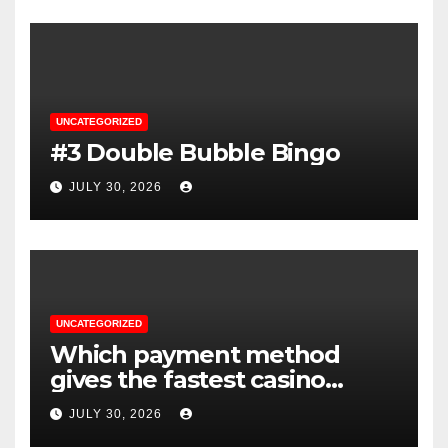
UNCATEGORIZED
#3 Double Bubble Bingo
JULY 30, 2026
UNCATEGORIZED
Which payment method
gives the fastest casino
withdrawal in the UK?
JULY 30, 2026